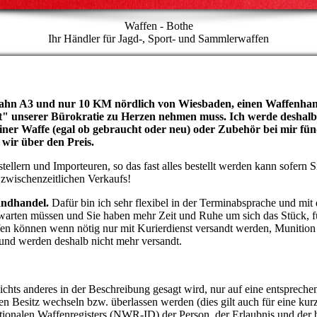
Waffen - Bothe
Ihr Händler für Jagd-, Sport- und Sammlerwaffen
obahn A3 und nur 10 KM nördlich von Wiesbaden, einen Waffenhande
it" unserer Bürokratie zu Herzen nehmen muss. Ich werde deshalb
einer Waffe (egal ob gebraucht oder neu) oder Zubehör bei mir f
 wir über den Preis.
llern und Importeuren, so das fast alles bestellt werden kann sofern Si
 zwischenzeitlichen Verkaufs!
andhandel.
Dafür bin ich sehr flexibel in der Terminabsprache und mit
rten müssen und Sie haben mehr Zeit und Ruhe um sich das Stück, für 
fen können wenn nötig nur mit Kurierdienst versandt werden, Munition
 und werden deshalb nicht mehr versandt.
chts anderes in der Beschreibung gesagt wird, nur auf eine entsprechen
n Besitz wechseln bzw. überlassen werden (dies gilt auch für eine kur
ionalen Waffenregisters (NWR-ID) der Person, der Erlaubnis und der b